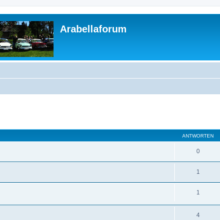
Arabellaforum
ANTWORTEN
0
1
1
4