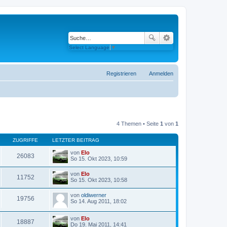
Select Language
▼
Registrieren
Anmelden
4 Themen • Seite
1
von
1
ZUGRIFFE
LETZTER BEITRAG
von
Elo
26083
N
So 15. Okt 2023, 10:59
e
u
von
Elo
e
11752
N
So 15. Okt 2023, 10:58
s
e
t
u
e
von
oldiwerner
e
19756
r
N
So 14. Aug 2011, 18:02
s
B
e
t
e
u
e
von
Elo
i
e
18887
r
N
Do 19. Mai 2011, 14:41
t
s