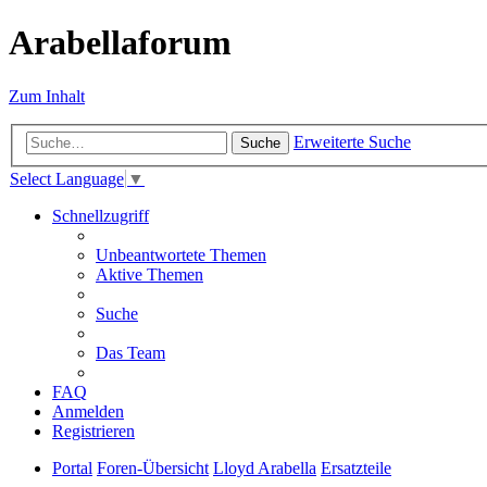
Arabellaforum
Zum Inhalt
Erweiterte Suche
Suche
Select Language
▼
Schnellzugriff
Unbeantwortete Themen
Aktive Themen
Suche
Das Team
FAQ
Anmelden
Registrieren
Portal
Foren-Übersicht
Lloyd Arabella
Ersatzteile