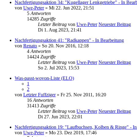
Nachfertigungsaktion 34: "Kugellager Lenkgetriebe" - In Bear
von
Uwe-Peter
» Mi 22. Jun 2022, 21:51
5
Antworten
14285
Zugriffe
Letzter Beitrag
von
Uwe-Peter
Neuester Beitrag
Di 1. Aug 2023, 21:41
Nachfertigungsaktion 41: "Radkappen" - In Bearbeitung
von
Renato
» So 20. Nov 2016, 12:18
4
Antworten
14424
Zugriffe
Letzter Beitrag
von
Uwe-Peter
Neuester Beitrag
So 2. Jul 2023, 15:53
Was-passt-wovon-Liste (ELO)
1
2
von
Letzter Fuffziger
» Fr 25. Nov 2011, 16:20
16
Antworten
31413
Zugriffe
Letzter Beitrag
von
Uwe-Peter
Neuester Beitrag
Di 27. Jun 2023, 22:01
Nachfertigungsaktion 19: "Laufbuchsen, Kolben & Ringe" - In
von
Uwe-Peter
» Mo 23. Dez 2019, 17:46