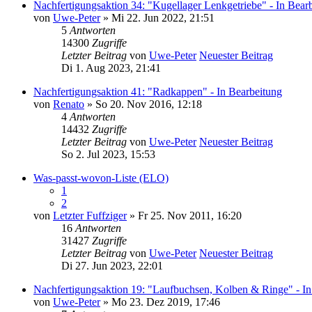
Nachfertigungsaktion 34: "Kugellager Lenkgetriebe" - In Bear
von
Uwe-Peter
» Mi 22. Jun 2022, 21:51
5
Antworten
14300
Zugriffe
Letzter Beitrag
von
Uwe-Peter
Neuester Beitrag
Di 1. Aug 2023, 21:41
Nachfertigungsaktion 41: "Radkappen" - In Bearbeitung
von
Renato
» So 20. Nov 2016, 12:18
4
Antworten
14432
Zugriffe
Letzter Beitrag
von
Uwe-Peter
Neuester Beitrag
So 2. Jul 2023, 15:53
Was-passt-wovon-Liste (ELO)
1
2
von
Letzter Fuffziger
» Fr 25. Nov 2011, 16:20
16
Antworten
31427
Zugriffe
Letzter Beitrag
von
Uwe-Peter
Neuester Beitrag
Di 27. Jun 2023, 22:01
Nachfertigungsaktion 19: "Laufbuchsen, Kolben & Ringe" - In
von
Uwe-Peter
» Mo 23. Dez 2019, 17:46