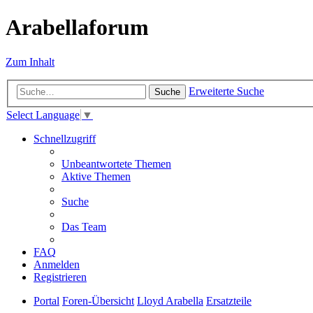
Arabellaforum
Zum Inhalt
Erweiterte Suche
Suche
Select Language
▼
Schnellzugriff
Unbeantwortete Themen
Aktive Themen
Suche
Das Team
FAQ
Anmelden
Registrieren
Portal
Foren-Übersicht
Lloyd Arabella
Ersatzteile