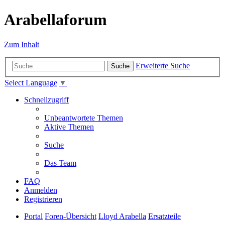
Arabellaforum
Zum Inhalt
Erweiterte Suche
Suche
Select Language
▼
Schnellzugriff
Unbeantwortete Themen
Aktive Themen
Suche
Das Team
FAQ
Anmelden
Registrieren
Portal
Foren-Übersicht
Lloyd Arabella
Ersatzteile