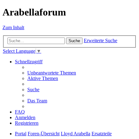
Arabellaforum
Zum Inhalt
Erweiterte Suche
Suche
Select Language
▼
Schnellzugriff
Unbeantwortete Themen
Aktive Themen
Suche
Das Team
FAQ
Anmelden
Registrieren
Portal
Foren-Übersicht
Lloyd Arabella
Ersatzteile