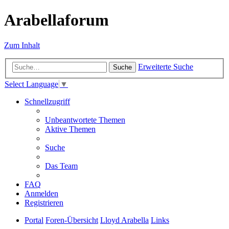
Arabellaforum
Zum Inhalt
Erweiterte Suche
Suche
Select Language
▼
Schnellzugriff
Unbeantwortete Themen
Aktive Themen
Suche
Das Team
FAQ
Anmelden
Registrieren
Portal
Foren-Übersicht
Lloyd Arabella
Links