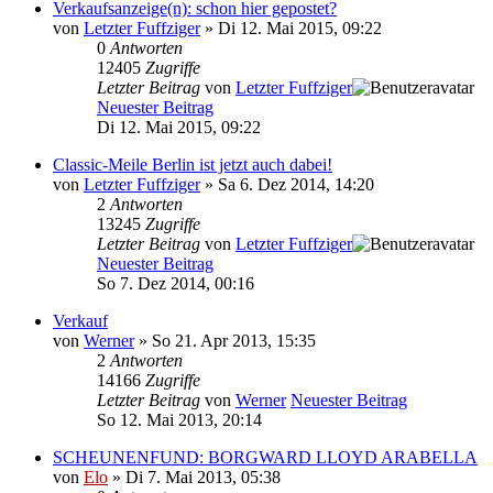
Verkaufsanzeige(n): schon hier gepostet?
von
Letzter Fuffziger
» Di 12. Mai 2015, 09:22
0
Antworten
12405
Zugriffe
Letzter Beitrag
von
Letzter Fuffziger
Neuester Beitrag
Di 12. Mai 2015, 09:22
Classic-Meile Berlin ist jetzt auch dabei!
von
Letzter Fuffziger
» Sa 6. Dez 2014, 14:20
2
Antworten
13245
Zugriffe
Letzter Beitrag
von
Letzter Fuffziger
Neuester Beitrag
So 7. Dez 2014, 00:16
Verkauf
von
Werner
» So 21. Apr 2013, 15:35
2
Antworten
14166
Zugriffe
Letzter Beitrag
von
Werner
Neuester Beitrag
So 12. Mai 2013, 20:14
SCHEUNENFUND: BORGWARD LLOYD ARABELLA
von
Elo
» Di 7. Mai 2013, 05:38