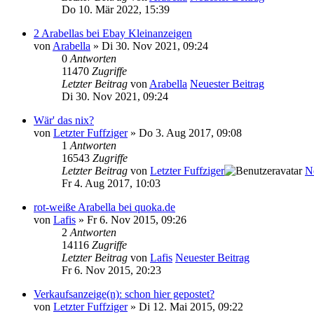
Do 10. Mär 2022, 15:39
2 Arabellas bei Ebay Kleinanzeigen
von
Arabella
» Di 30. Nov 2021, 09:24
0
Antworten
11470
Zugriffe
Letzter Beitrag
von
Arabella
Neuester Beitrag
Di 30. Nov 2021, 09:24
Wär' das nix?
von
Letzter Fuffziger
» Do 3. Aug 2017, 09:08
1
Antworten
16543
Zugriffe
Letzter Beitrag
von
Letzter Fuffziger
N
Fr 4. Aug 2017, 10:03
rot-weiße Arabella bei quoka.de
von
Lafis
» Fr 6. Nov 2015, 09:26
2
Antworten
14116
Zugriffe
Letzter Beitrag
von
Lafis
Neuester Beitrag
Fr 6. Nov 2015, 20:23
Verkaufsanzeige(n): schon hier gepostet?
von
Letzter Fuffziger
» Di 12. Mai 2015, 09:22