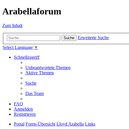
Arabellaforum
Zum Inhalt
Erweiterte Suche
Suche
Select Language
▼
Schnellzugriff
Unbeantwortete Themen
Aktive Themen
Suche
Das Team
FAQ
Anmelden
Registrieren
Portal
Foren-Übersicht
Lloyd Arabella
Links