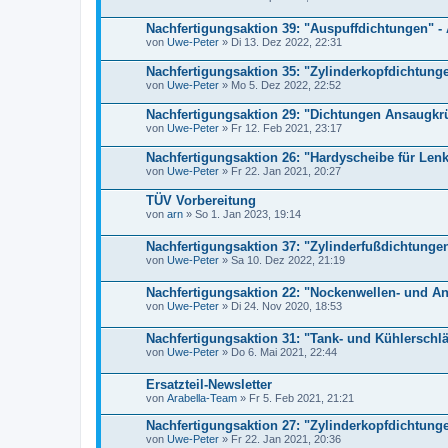
Nachfertigungsaktion 39: "Auspuffdichtungen" 
von
Uwe-Peter
» Di 13. Dez 2022, 22:31
Nachfertigungsaktion 35: "Zylinderkopfdichtung
von
Uwe-Peter
» Mo 5. Dez 2022, 22:52
Nachfertigungsaktion 29: "Dichtungen Ansaugk
von
Uwe-Peter
» Fr 12. Feb 2021, 23:17
Nachfertigungsaktion 26: "Hardyscheibe für Le
von
Uwe-Peter
» Fr 22. Jan 2021, 20:27
TÜV Vorbereitung
von
arn
» So 1. Jan 2023, 19:14
Nachfertigungsaktion 37: "Zylinderfußdichtunge
von
Uwe-Peter
» Sa 10. Dez 2022, 21:19
Nachfertigungsaktion 22: "Nockenwellen- und Ant
von
Uwe-Peter
» Di 24. Nov 2020, 18:53
Nachfertigungsaktion 31: "Tank- und Kühlerschl
von
Uwe-Peter
» Do 6. Mai 2021, 22:44
Ersatzteil-Newsletter
von
Arabella-Team
» Fr 5. Feb 2021, 21:21
Nachfertigungsaktion 27: "Zylinderkopfdichtung
von
Uwe-Peter
» Fr 22. Jan 2021, 20:36