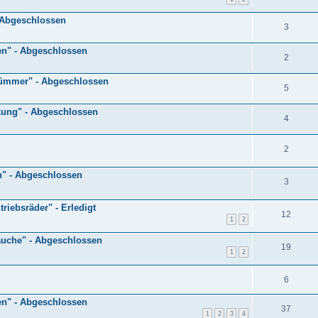
- Abgeschlossen
3
en" - Abgeschlossen
2
rümmer" - Abgeschlossen
5
nkung" - Abgeschlossen
4
2
n" - Abgeschlossen
3
riebsräder" - Erledigt
12
1
2
äuche" - Abgeschlossen
19
1
2
6
en" - Abgeschlossen
37
1
2
3
4