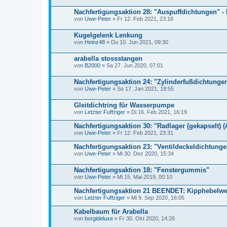
Nachfertigungsaktion 28: "Auspuffdichtungen" - 
von
Uwe-Peter
» Fr 12. Feb 2021, 23:16
Kugelgelenk Lenkung
von
Heinz48
» Do 10. Jun 2021, 09:30
arabella stossstangen
von
B2000
» Sa 27. Jun 2020, 07:01
Nachfertigungsaktion 24: "Zylinderfußdichtungen
von
Uwe-Peter
» So 17. Jan 2021, 18:55
Gleitdichtring für Wasserpumpe
von
Letzter Fuffziger
» Di 16. Feb 2021, 16:19
Nachfertigungsaktion 30: "Radlager (gekapselt) 
von
Uwe-Peter
» Fr 12. Feb 2021, 23:31
Nachfertigungsaktion 23: "Ventildeckeldichtungen
von
Uwe-Peter
» Mi 30. Dez 2020, 15:34
Nachfertigungsaktion 18: "Fenstergummis"
von
Uwe-Peter
» Mi 15. Mai 2019, 00:10
Nachfertigungsaktion 21 BEENDET: Kipphebelwe
von
Letzter Fuffziger
» Mi 9. Sep 2020, 16:05
Kabelbaum für Arabella
von
borgideluxe
» Fr 30. Okt 2020, 14:26