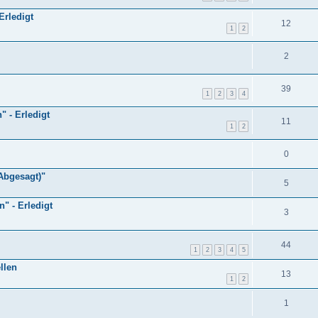
Erledigt
12
1
2
2
39
1
2
3
4
" - Erledigt
11
1
2
0
(Abgesagt)"
5
" - Erledigt
3
44
1
2
3
4
5
llen
13
1
2
1