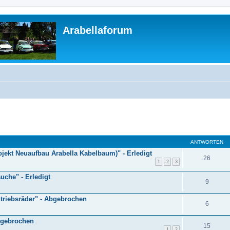
Arabellaforum
ANTWORTEN
jekt Neuaufbau Arabella Kabelbaum)" - Erledigt
26
1
2
3
uche" - Erledigt
9
triebsräder" - Abgebrochen
6
bgebrochen
15
1
2