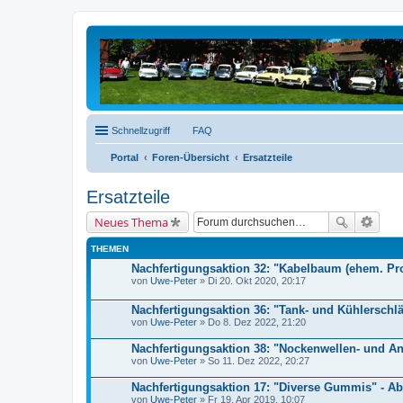
Schnellzugriff
FAQ
Portal
Foren-Übersicht
Ersatzteile
Ersatzteile
Neues Thema
THEMEN
Nachfertigungsaktion 32: "Kabelbaum (ehem. Pro
von
Uwe-Peter
» Di 20. Okt 2020, 20:17
Nachfertigungsaktion 36: "Tank- und Kühlerschlä
von
Uwe-Peter
» Do 8. Dez 2022, 21:20
Nachfertigungsaktion 38: "Nockenwellen- und An
von
Uwe-Peter
» So 11. Dez 2022, 20:27
Nachfertigungsaktion 17: "Diverse Gummis" - A
von
Uwe-Peter
» Fr 19. Apr 2019, 10:07