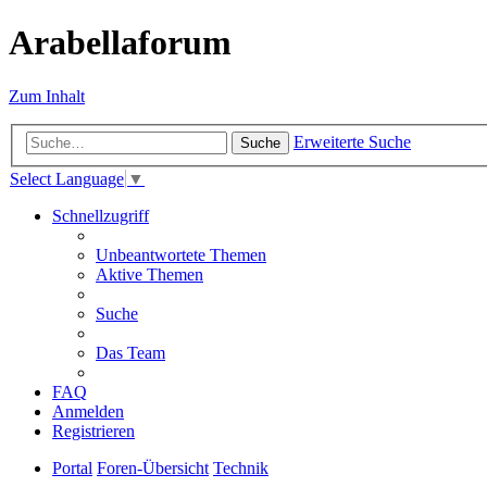
Arabellaforum
Zum Inhalt
Erweiterte Suche
Suche
Select Language
▼
Schnellzugriff
Unbeantwortete Themen
Aktive Themen
Suche
Das Team
FAQ
Anmelden
Registrieren
Portal
Foren-Übersicht
Technik