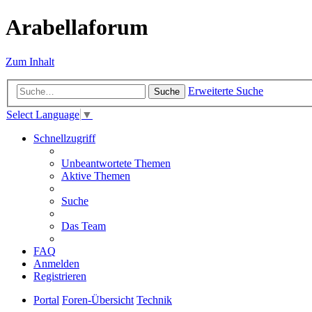
Arabellaforum
Zum Inhalt
Erweiterte Suche
Suche
Select Language
▼
Schnellzugriff
Unbeantwortete Themen
Aktive Themen
Suche
Das Team
FAQ
Anmelden
Registrieren
Portal
Foren-Übersicht
Technik