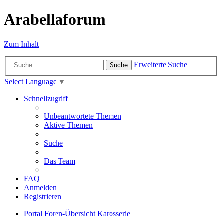
Arabellaforum
Zum Inhalt
Erweiterte Suche
Suche
Select Language
▼
Schnellzugriff
Unbeantwortete Themen
Aktive Themen
Suche
Das Team
FAQ
Anmelden
Registrieren
Portal
Foren-Übersicht
Karosserie