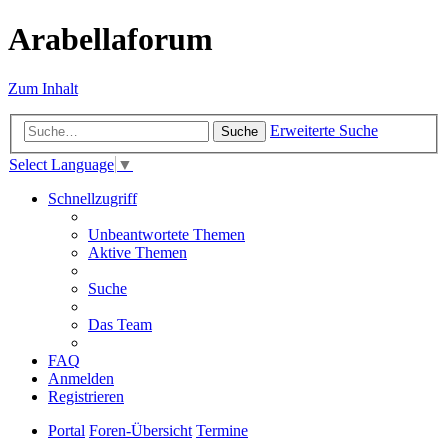
Arabellaforum
Zum Inhalt
Erweiterte Suche
Suche
Select Language
▼
Schnellzugriff
Unbeantwortete Themen
Aktive Themen
Suche
Das Team
FAQ
Anmelden
Registrieren
Portal
Foren-Übersicht
Termine