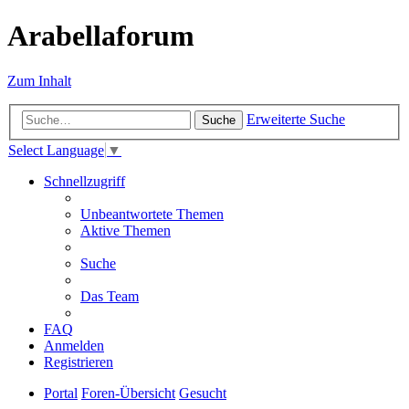
Arabellaforum
Zum Inhalt
Erweiterte Suche
Suche
Select Language
▼
Schnellzugriff
Unbeantwortete Themen
Aktive Themen
Suche
Das Team
FAQ
Anmelden
Registrieren
Portal
Foren-Übersicht
Gesucht