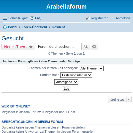
Arabellaforum
Schnellzugriff
FAQ
Registrieren
Anmelden
Portal
Foren-Übersicht
Gesucht
uc
Gesucht
he
Neues Thema
0 Themen • Seite
1
von
1
In diesem Forum gibt es keine Themen oder Beiträge.
Themen der letzten Zeit anzeigen:
Sortiere nach
Gehe zu
WER IST ONLINE?
Mitglieder in diesem Forum: 0 Mitglieder und 1 Gast
BERECHTIGUNGEN IN DIESEM FORUM
Du darfst
keine
neuen Themen in diesem Forum erstellen.
Du darfst
keine
Antworten zu Themen in diesem Forum erstellen.