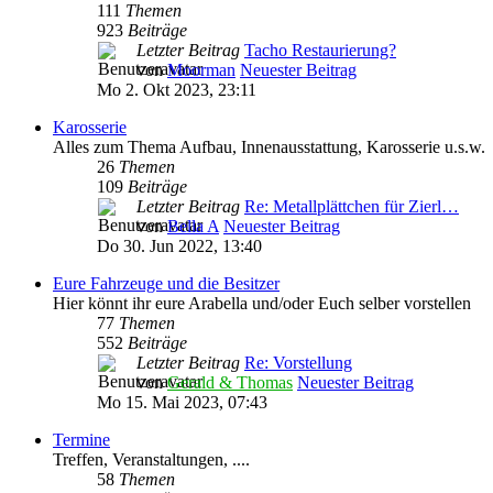
111
Themen
923
Beiträge
Letzter Beitrag
Tacho Restaurierung?
von
Moorman
Neuester Beitrag
Mo 2. Okt 2023, 23:11
Karosserie
Alles zum Thema Aufbau, Innenausstattung, Karosserie u.s.w.
26
Themen
109
Beiträge
Letzter Beitrag
Re: Metallplättchen für Zierl…
von
Bella A
Neuester Beitrag
Do 30. Jun 2022, 13:40
Eure Fahrzeuge und die Besitzer
Hier könnt ihr eure Arabella und/oder Euch selber vorstellen
77
Themen
552
Beiträge
Letzter Beitrag
Re: Vorstellung
von
Gerald & Thomas
Neuester Beitrag
Mo 15. Mai 2023, 07:43
Termine
Treffen, Veranstaltungen, ....
58
Themen