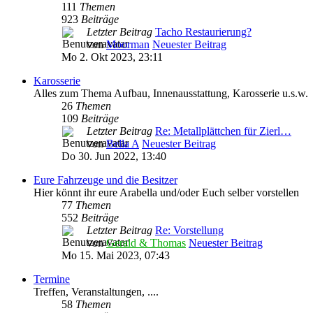
111
Themen
923
Beiträge
Letzter Beitrag
Tacho Restaurierung?
von
Moorman
Neuester Beitrag
Mo 2. Okt 2023, 23:11
Karosserie
Alles zum Thema Aufbau, Innenausstattung, Karosserie u.s.w.
26
Themen
109
Beiträge
Letzter Beitrag
Re: Metallplättchen für Zierl…
von
Bella A
Neuester Beitrag
Do 30. Jun 2022, 13:40
Eure Fahrzeuge und die Besitzer
Hier könnt ihr eure Arabella und/oder Euch selber vorstellen
77
Themen
552
Beiträge
Letzter Beitrag
Re: Vorstellung
von
Gerald & Thomas
Neuester Beitrag
Mo 15. Mai 2023, 07:43
Termine
Treffen, Veranstaltungen, ....
58
Themen