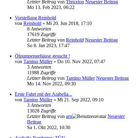
Letzter Beitrag
von
Thruxton
Neuester Beitrag
Mo 13. Feb 2023, 06:22
Vorstellung Reinhold
von
Reinhold
» Mi 20. Jun 2018, 17:10
8
Antworten
17619
Zugriffe
Letzter Beitrag
von
Reinhold
Neuester Beitrag
So 8. Jan 2023, 17:47
Ölpumpengehäuse gesucht !
von
Tamino Müller
» Do 10. Nov 2022, 07:47
3
Antworten
11988
Zugriffe
Letzter Beitrag
von
Tamino Müller
Neuester Beitrag
Mo 14. Nov 2022, 09:30
Erste Fahrt mit der Arabella...
von
Tamino Müller
» Mi 21. Sep 2022, 09:10
3
Antworten
13028
Zugriffe
Letzter Beitrag
von
arn
Neuester
Beitrag
Sa 1. Okt 2022, 10:30
Arabella Norderney TÜV