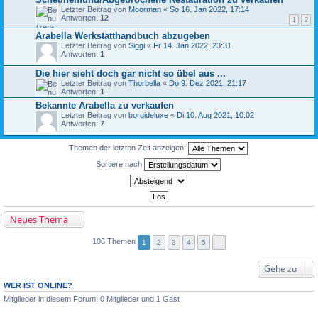
Letzter Beitrag von
Moorman
«
So 16. Jan 2022, 17:14
Antworten:
12
1
2
Arabella Werkstatthandbuch abzugeben
Letzter Beitrag von
Siggi
«
Fr 14. Jan 2022, 23:31
Antworten:
1
Die hier sieht doch gar nicht so übel aus ...
Letzter Beitrag von
Thorbella
«
Do 9. Dez 2021, 21:17
Antworten:
1
Bekannte Arabella zu verkaufen
Letzter Beitrag von
borgideluxe
«
Di 10. Aug 2021, 10:02
Antworten:
7
Themen der letzten Zeit anzeigen:
Sortiere nach
Neues Thema
106 Themen
1
2
3
4
5
Gehe zu
WER IST ONLINE?
Mitglieder in diesem Forum: 0 Mitglieder und 1 Gast