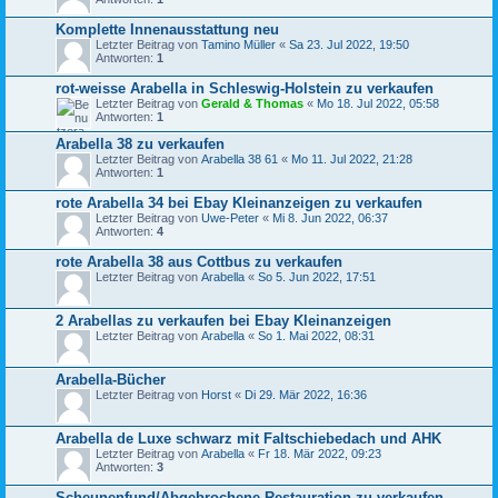
Komplette Innenausstattung neu
Letzter Beitrag von
Tamino Müller
«
Sa 23. Jul 2022, 19:50
Antworten:
1
rot-weisse Arabella in Schleswig-Holstein zu verkaufen
Letzter Beitrag von
Gerald & Thomas
«
Mo 18. Jul 2022, 05:58
Antworten:
1
Arabella 38 zu verkaufen
Letzter Beitrag von
Arabella 38 61
«
Mo 11. Jul 2022, 21:28
Antworten:
1
rote Arabella 34 bei Ebay Kleinanzeigen zu verkaufen
Letzter Beitrag von
Uwe-Peter
«
Mi 8. Jun 2022, 06:37
Antworten:
4
rote Arabella 38 aus Cottbus zu verkaufen
Letzter Beitrag von
Arabella
«
So 5. Jun 2022, 17:51
2 Arabellas zu verkaufen bei Ebay Kleinanzeigen
Letzter Beitrag von
Arabella
«
So 1. Mai 2022, 08:31
Arabella-Bücher
Letzter Beitrag von
Horst
«
Di 29. Mär 2022, 16:36
Arabella de Luxe schwarz mit Faltschiebedach und AHK
Letzter Beitrag von
Arabella
«
Fr 18. Mär 2022, 09:23
Antworten:
3
Scheunenfund/Abgebrochene Restauration zu verkaufen