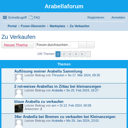
Arabellaforum
Schnellzugriff
FAQ
Registrieren
Anmelden
Portal
Foren-Übersicht
Marktplatz
Zu Verkaufen
uc
Zu Verkaufen
he
Neues Thema
106 Themen
1
2
3
4
5
Themen
Auflösung meiner Arabella Sammlung
Letzter Beitrag von
Thruxton
«
So 17. Mär 2024, 09:35
2 rot-weisse Arabellas in Zittau bei kleinanzeigen
Letzter Beitrag von
Arabella
«
So 25. Feb 2024, 18:27
blaue Arabella zu verkaufen
Letzter Beitrag von
arn
«
Di 13. Feb 2024, 00:08
Antworten:
2
34er Arabella bei Bremen zu verkaufen bei Kleinanzeigen
Letzter Beitrag von
Arabella
«
Mo 29. Jan 2024, 23:01