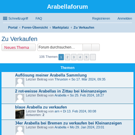
Arabellaforum
Schnellzugriff
FAQ
Registrieren
Anmelden
Portal
Foren-Übersicht
Marktplatz
Zu Verkaufen
uc
Zu Verkaufen
he
Neues Thema
106 Themen
1
2
3
4
5
Themen
Auflösung meiner Arabella Sammlung
Letzter Beitrag von
Thruxton
«
So 17. Mär 2024, 09:35
2 rot-weisse Arabellas in Zittau bei kleinanzeigen
Letzter Beitrag von
Arabella
«
So 25. Feb 2024, 18:27
blaue Arabella zu verkaufen
Letzter Beitrag von
arn
«
Di 13. Feb 2024, 00:08
Antworten:
2
34er Arabella bei Bremen zu verkaufen bei Kleinanzeigen
Letzter Beitrag von
Arabella
«
Mo 29. Jan 2024, 23:01