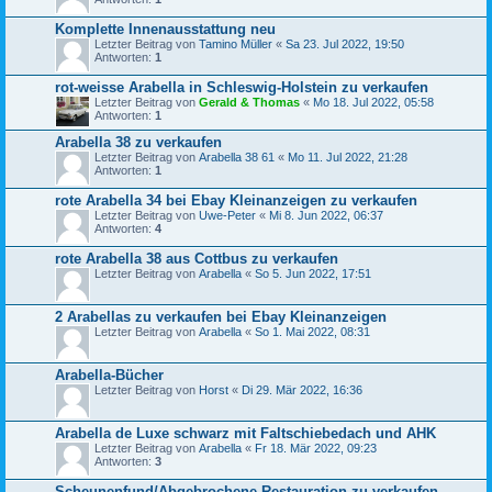
Komplette Innenausstattung neu
Letzter Beitrag von
Tamino Müller
«
Sa 23. Jul 2022, 19:50
Antworten:
1
rot-weisse Arabella in Schleswig-Holstein zu verkaufen
Letzter Beitrag von
Gerald & Thomas
«
Mo 18. Jul 2022, 05:58
Antworten:
1
Arabella 38 zu verkaufen
Letzter Beitrag von
Arabella 38 61
«
Mo 11. Jul 2022, 21:28
Antworten:
1
rote Arabella 34 bei Ebay Kleinanzeigen zu verkaufen
Letzter Beitrag von
Uwe-Peter
«
Mi 8. Jun 2022, 06:37
Antworten:
4
rote Arabella 38 aus Cottbus zu verkaufen
Letzter Beitrag von
Arabella
«
So 5. Jun 2022, 17:51
2 Arabellas zu verkaufen bei Ebay Kleinanzeigen
Letzter Beitrag von
Arabella
«
So 1. Mai 2022, 08:31
Arabella-Bücher
Letzter Beitrag von
Horst
«
Di 29. Mär 2022, 16:36
Arabella de Luxe schwarz mit Faltschiebedach und AHK
Letzter Beitrag von
Arabella
«
Fr 18. Mär 2022, 09:23
Antworten:
3
Scheunenfund/Abgebrochene Restauration zu verkaufen