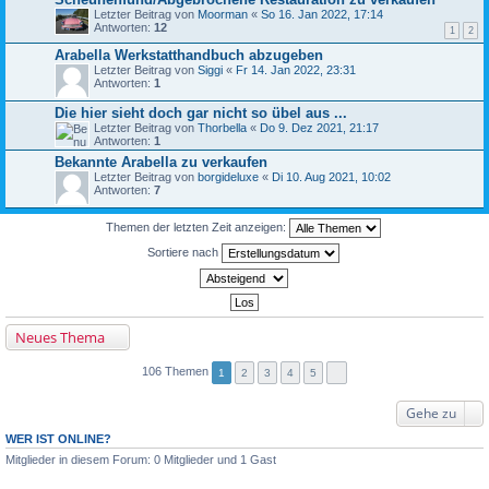
Letzter Beitrag von
Moorman
«
So 16. Jan 2022, 17:14
Antworten:
12
1
2
Arabella Werkstatthandbuch abzugeben
Letzter Beitrag von
Siggi
«
Fr 14. Jan 2022, 23:31
Antworten:
1
Die hier sieht doch gar nicht so übel aus ...
Letzter Beitrag von
Thorbella
«
Do 9. Dez 2021, 21:17
Antworten:
1
Bekannte Arabella zu verkaufen
Letzter Beitrag von
borgideluxe
«
Di 10. Aug 2021, 10:02
Antworten:
7
Themen der letzten Zeit anzeigen:
Sortiere nach
Neues Thema
106 Themen
1
2
3
4
5
Gehe zu
WER IST ONLINE?
Mitglieder in diesem Forum: 0 Mitglieder und 1 Gast