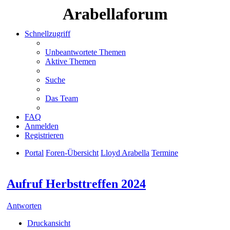
Arabellaforum
Schnellzugriff
Unbeantwortete Themen
Aktive Themen
Suche
Das Team
FAQ
Anmelden
Registrieren
Portal
Foren-Übersicht
Lloyd Arabella
Termine
Suche
Aufruf Herbsttreffen 2024
Antworten
Druckansicht