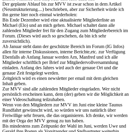
Der geplante Ablauf bis zur MVV ist zwar schon in dem Artikel
(Neustrukturierung....) beschrieben, aber zur Sicherheit würde ich
ihn gerne hier noch einmal wiederholen:
Bis Ende Dezember wird eine aktualisierte Mitgliederliste an
Michael (Elo) und an mich gehen. Michael schaltet dann alle
zahlenden Mitglieder frei für den Zugang zum Mitgliederbereich im
Forum. (Dieses wird auch so geschehen, da bin ich sehr
zuversichtlich).
Ab Januar steht dann der geschützte Bereich im Forum (IG Infos)
allen für interne Diskussionen, interne Berichte,etc. zur Verfügung
Ebenfalls ab Anfang Januar werden Arn, Manfred und ich alle
Mitglieder schriftlich per Brief zur Mitgliedervollversammlung
einladen. Anfang des Jahres wird auch der genaue Ort und die
genaue Zeit festgelegt werden.
Zeitgleich wird es einen newsletter per email mit dem gleichen
Inhalt geben.
Zur MVV sind alle zahlenden Mitglieder eingeladen. Wer nicht
persönlich erscheinen kann, dem (der) geben wir die Möglichkeit an
einer Videoschaltung teilzuhaben.
Wenn von den Mitgliedern zur MVV im Juni eine kleine Taunus
Rundfahrt gewünscht wird, so würden wir uns natürlich über
Freiwillige sehr freuen, die das organisieren. Ich denke, wir werden
mit der Orga der MVV genug zu tun haben.
Bis mindestens zum Zeitpunkt der Wahl im Juni, werden Uwe und
Gerald ihre Posten als Vorsitzender und Stellvertreter weiterhin