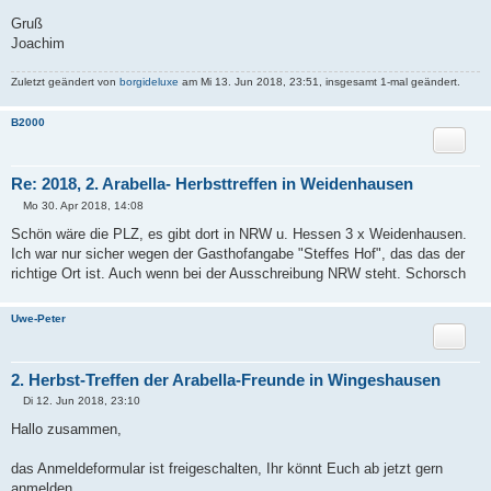
Gruß
Joachim
Zuletzt geändert von
borgideluxe
am Mi 13. Jun 2018, 23:51, insgesamt 1-mal geändert.
B2000
Zitat
Re: 2018, 2. Arabella- Herbsttreffen in Weidenhausen
Mo 30. Apr 2018, 14:08
B
e
Schön wäre die PLZ, es gibt dort in NRW u. Hessen 3 x Weidenhausen.
i
Ich war nur sicher wegen der Gasthofangabe "Steffes Hof", das das der
t
r
richtige Ort ist. Auch wenn bei der Ausschreibung NRW steht. Schorsch
a
g
Uwe-Peter
Zitat
2. Herbst-Treffen der Arabella-Freunde in Wingeshausen
Di 12. Jun 2018, 23:10
B
e
Hallo zusammen,
i
t
r
das Anmeldeformular ist freigeschalten, Ihr könnt Euch ab jetzt gern
a
anmelden.
g