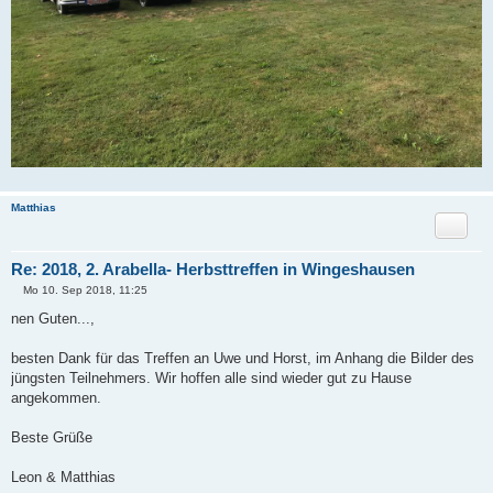
Matthias
Zitat
Re: 2018, 2. Arabella- Herbsttreffen in Wingeshausen
Mo 10. Sep 2018, 11:25
B
e
nen Guten...,
i
t
r
besten Dank für das Treffen an Uwe und Horst, im Anhang die Bilder des
a
jüngsten Teilnehmers. Wir hoffen alle sind wieder gut zu Hause
g
angekommen.
Beste Grüße
Leon & Matthias