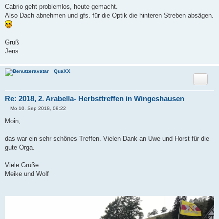
Cabrio geht problemlos, heute gemacht.
Also Dach abnehmen und gfs. für die Optik die hinteren Streben absägen.
Gruß
Jens
QuaXX
Zitat
Re: 2018, 2. Arabella- Herbsttreffen in Wingeshausen
Mo 10. Sep 2018, 09:22
B
e
Moin,
i
t
r
das war ein sehr schönes Treffen. Vielen Dank an Uwe und Horst für die
a
gute Orga.
g
Viele Grüße
Meike und Wolf