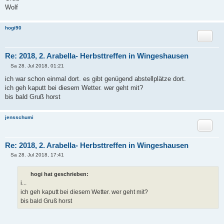
Wolf
hogi90
Zitat
Re: 2018, 2. Arabella- Herbsttreffen in Wingeshausen
Sa 28. Jul 2018, 01:21
B
e
ich war schon einmal dort. es gibt genügend abstellplätze dort.
i
ich geh kaputt bei diesem Wetter. wer geht mit?
t
r
bis bald Gruß horst
a
g
jensschumi
Zitat
Re: 2018, 2. Arabella- Herbsttreffen in Wingeshausen
Sa 28. Jul 2018, 17:41
B
e
i
hogi hat geschrieben:
t
i...
r
a
ich geh kaputt bei diesem Wetter. wer geht mit?
g
bis bald Gruß horst