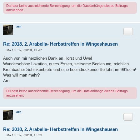
Du hast keine ausreichende Berechtigung, um die Dateianhänge dieses Beitrags
anzusehen.
arn
Zitat
Re: 2018, 2. Arabella- Herbsttreffen in Wingeshausen
Mo 10. Sep 2018, 11:47
B
e
Auch von mir herzlichen Dank an Horst und Uwe!
i
Wunderschöne Lokation, gutes Essen, seltsame Bedienung, reichlich
t
r
Krombacher Schinkenbrote und eine beeindruckende Beifahrt im 991ccm!
a
Was will man mehr?
g
Arn
Du hast keine ausreichende Berechtigung, um die Dateianhänge dieses Beitrags
anzusehen.
arn
Zitat
Re: 2018, 2. Arabella- Herbsttreffen in Wingeshausen
Mo 10. Sep 2018, 13:33
B