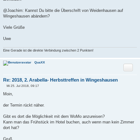
@Joachim: Kannst Du bitte die Überschrift von Weidenhausen auf
Wingeshausen abändern?
Viele Grüße
Uwe
Eine Gerade ist die direkte Verbindung zwischen 2 Punkten!
QuaXX
Zitat
Re: 2018, 2. Arabella- Herbsttreffen in Wingeshausen
Mi 25. Jul 2018, 09:17
B
e
Moin,
i
t
r
der Termin rückt näher.
a
g
Gibt es dort die Möglichkeit mit dem WoMo anzureisen?
Kann man das Frühstück im Hotel buchen, auch wenn man kein Zimmer
dort hat?
Gruß