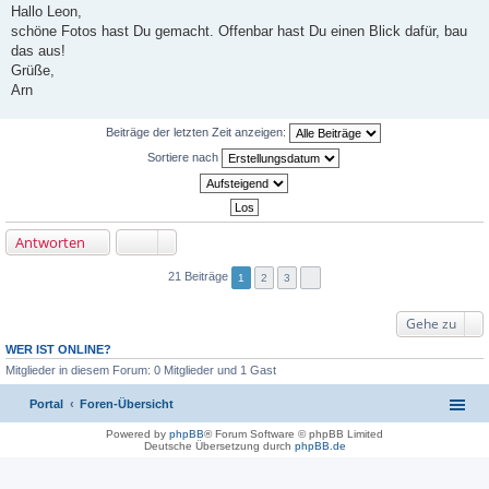
e
Hallo Leon,
i
schöne Fotos hast Du gemacht. Offenbar hast Du einen Blick dafür, bau
t
r
das aus!
a
Grüße,
g
Arn
Beiträge der letzten Zeit anzeigen:
Sortiere nach
Antworten
21 Beiträge
1
2
3
Gehe zu
WER IST ONLINE?
Mitglieder in diesem Forum: 0 Mitglieder und 1 Gast
Portal
Foren-Übersicht
Powered by
phpBB
® Forum Software © phpBB Limited
Deutsche Übersetzung durch
phpBB.de