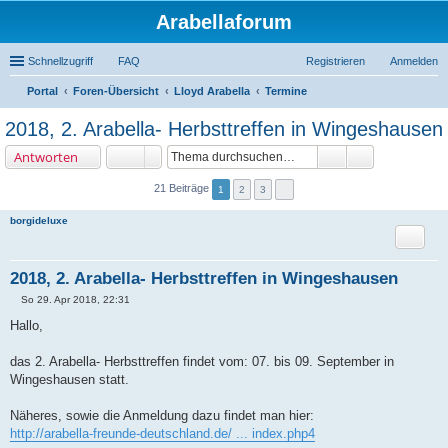
Arabellaforum
Schnellzugriff
FAQ
Registrieren
Anmelden
Portal
Foren-Übersicht
Lloyd Arabella
Termine
uc
2018, 2. Arabella- Herbsttreffen in Wingeshausen
he
Antworten
21 Beiträge
1
2
3
borgideluxe
Zitat
2018, 2. Arabella- Herbsttreffen in Wingeshausen
So 29. Apr 2018, 22:31
B
e
Hallo,
i
t
r
das 2. Arabella- Herbsttreffen findet vom: 07. bis 09. September in
a
Wingeshausen statt.
g
Näheres, sowie die Anmeldung dazu findet man hier:
http://arabella-freunde-deutschland.de/ ... index.php4