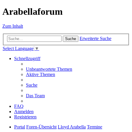
Arabellaforum
Zum Inhalt
Erweiterte Suche
Suche
Select Language
▼
Schnellzugriff
Unbeantwortete Themen
Aktive Themen
Suche
Das Team
FAQ
Anmelden
Registrieren
Portal
Foren-Übersicht
Lloyd Arabella
Termine