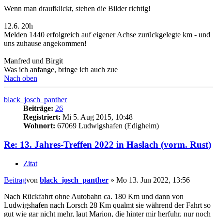
Wenn man draufklickt, stehen die Bilder richtig!
12.6. 20h
Melden 1440 erfolgreich auf eigener Achse zurückgelegte km - und
uns zuhause angekommen!
Manfred und Birgit
Was ich anfange, bringe ich auch zue
Nach oben
black_josch_panther
Beiträge:
26
Registriert:
Mi 5. Aug 2015, 10:48
Wohnort:
67069 Ludwigshafen (Edigheim)
Re: 13. Jahres-Treffen 2022 in Haslach (vorm. Rust)
Zitat
Beitrag
von
black_josch_panther
»
Mo 13. Jun 2022, 13:56
Nach Rückfahrt ohne Autobahn ca. 180 Km und dann von
Ludwigshafen nach Lorsch 28 Km qualmt sie während der Fahrt so
gut wie gar nicht mehr, laut Marion, die hinter mir herfuhr, nur noch