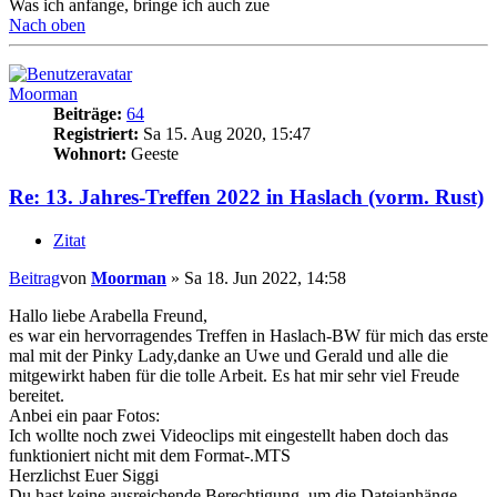
Was ich anfange, bringe ich auch zue
Nach oben
Moorman
Beiträge:
64
Registriert:
Sa 15. Aug 2020, 15:47
Wohnort:
Geeste
Re: 13. Jahres-Treffen 2022 in Haslach (vorm. Rust)
Zitat
Beitrag
von
Moorman
»
Sa 18. Jun 2022, 14:58
Hallo liebe Arabella Freund,
es war ein hervorragendes Treffen in Haslach-BW für mich das erste
mal mit der Pinky Lady,danke an Uwe und Gerald und alle die
mitgewirkt haben für die tolle Arbeit. Es hat mir sehr viel Freude
bereitet.
Anbei ein paar Fotos:
Ich wollte noch zwei Videoclips mit eingestellt haben doch das
funktioniert nicht mit dem Format-.MTS
Herzlichst Euer Siggi
Du hast keine ausreichende Berechtigung, um die Dateianhänge