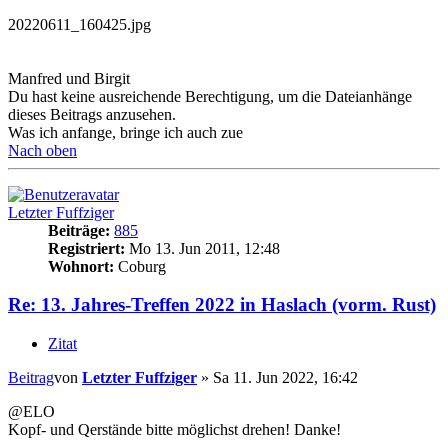
20220611_160425.jpg
Manfred und Birgit
Du hast keine ausreichende Berechtigung, um die Dateianhänge
dieses Beitrags anzusehen.
Was ich anfange, bringe ich auch zue
Nach oben
Letzter Fuffziger
Beiträge:
885
Registriert:
Mo 13. Jun 2011, 12:48
Wohnort:
Coburg
Re: 13. Jahres-Treffen 2022 in Haslach (vorm. Rust)
Zitat
Beitrag
von
Letzter Fuffziger
»
Sa 11. Jun 2022, 16:42
@ELO
Kopf- und Qerstände bitte möglichst drehen! Danke!