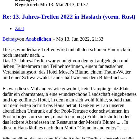
Registriert:
Mo 13. Mai 2013, 09:37
Re: 13. Jahres-Treffen 2022 in Haslach (vorm. Rust)
Zitat
Beitrag
von
Arabellchen
»
Mo 13. Jun 2022, 21:33
Dieses wunderbare Treffen wirkt mit all den schönen Eindrücken
noch intensiv nach....
Das 13. Jahres-Treffen war geprägt von den gut aufgelegten und
lieben Teilnehmern und Teilnehmerinnen, einem fantastischen
Veranstaltungsort, das Hotel Moser's Blume, einem Traum-Wetter
und einer Schwarzwald-Landschaft wie aus dem Bilderbuch.....
Es war dieses Mal anders wie gewohnt, kein Campingplatz-Flair,
dafür ein charmantes,in eine wunderschöne Landschaft eingebettetes
und top geführtes Hotel, in dem man sich wohl fühlte, sobald man
mit dem ersten Schritt das Haus betrat. Denken wir an unseren
abendlichen Umtrunk auf der Pool-Terrasse oder schwimmen im
Pool morgens um sieben, danach ein mega Frühstücksbufett oder
das leckere Abendessen im Restaurant der Moser's Blume...... In
diesem Haus läuft es nach dem Motto "Come in and enjoy" ......
Wie erwähnt, das war neu für ein Arabella-Treffen, aber sehr schön,