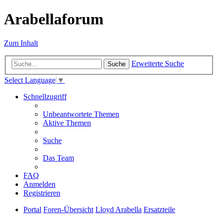
Arabellaforum
Zum Inhalt
Erweiterte Suche
Suche
Select Language
▼
Schnellzugriff
Unbeantwortete Themen
Aktive Themen
Suche
Das Team
FAQ
Anmelden
Registrieren
Portal
Foren-Übersicht
Lloyd Arabella
Ersatzteile