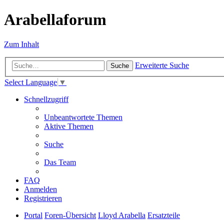
Arabellaforum
Zum Inhalt
Erweiterte Suche
Suche
Select Language
▼
Schnellzugriff
Unbeantwortete Themen
Aktive Themen
Suche
Das Team
FAQ
Anmelden
Registrieren
Portal
Foren-Übersicht
Lloyd Arabella
Ersatzteile