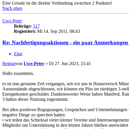
Eine Gerade ist die direkte Verbindung zwischen 2 Punkten!
Nach oben
Uwe-Peter
Beiträge:
317
Registriert:
Mi 14. Sep 2011, 08:43
Re: Nachfertigungsaktionen - ein paar Anmerkunge
Zitat
Beitrag
von
Uwe-Peter
»
Di 27. Jun 2023, 21:41
Hallo zusammen,
es ist nun geraume Zeit vergangen, seit wir uns in Hannoversch Münd
Aussenstände abgeschlossen, wir können ein Plus im niedrigen 3-stel
Energiekosten geschuldet. Dankenswerter Weise haben Manfred, Raine
3 haben dieser Nutzung zugestimmt.
Bei allen positiven Begegnungen, Gesprächen und Unternehmungen war
negative Dinge zu sprechen hatten
• wir teilen das Schicksal vieler kleiner Vereine und Interessengeme
Mitglieder um Unterstützung in den letzten Jahren blieben unerwidert