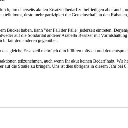
ch, um einerseits akuten Ersatzteilbedarf zu befriedigen aber auch, und 
en teilnimmt, desto mehr partizipiert die Gemeinschaft an den Rabatten,
 Buckel haben, kann "der Fall der Fälle" jederzeit eintreten. Derjenig
ntweder auf die Solidarität anderer Arabella-Besitzer mit Vorratshaltung 
nicht fair den anderen gegenüber.
ür das gleiche Ersatzteil mehrfach durchführen müssen und dementsprec
aktionen teilzunehmen, auch wenn Ihr akut keinen Bedarf habt. Wir hab
r auf die Straße zu bringen. Uns ist dies übrigens in diesem Jahr bei 