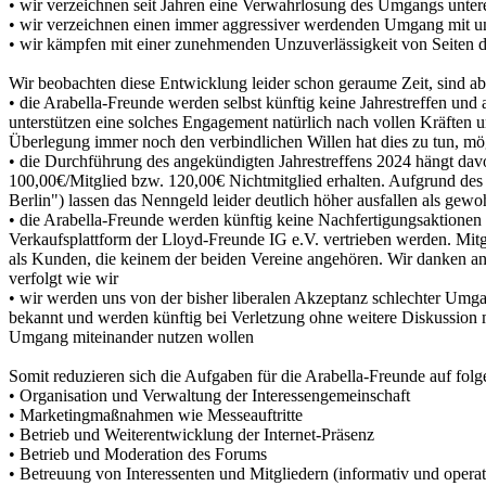
• wir verzeichnen seit Jahren eine Verwahrlosung des Umgangs untere
• wir verzeichnen einen immer aggressiver werdenden Umgang mit uns
• wir kämpfen mit einer zunehmenden Unzuverlässigkeit von Seiten d
Wir beobachten diese Entwicklung leider schon geraume Zeit, sind a
• die Arabella-Freunde werden selbst künftig keine Jahrestreffen un
unterstützen eine solches Engagement natürlich nach vollen Kräften u
Überlegung immer noch den verbindlichen Willen hat dies zu tun, mö
• die Durchführung des angekündigten Jahrestreffens 2024 hängt d
100,00€/Mitglied bzw. 120,00€ Nichtmitglied erhalten. Aufgrund de
Berlin") lassen das Nenngeld leider deutlich höher ausfallen als gewo
• die Arabella-Freunde werden künftig keine Nachfertigungsaktionen 
Verkaufsplattform der Lloyd-Freunde IG e.V. vertrieben werden. Mitgli
als Kunden, die keinem der beiden Vereine angehören. Wir danken an di
verfolgt wie wir
• wir werden uns von der bisher liberalen Akzeptanz schlechter Umga
bekannt und werden künftig bei Verletzung ohne weitere Diskussion mi
Umgang miteinander nutzen wollen
Somit reduzieren sich die Aufgaben für die Arabella-Freunde auf fo
• Organisation und Verwaltung der Interessengemeinschaft
• Marketingmaßnahmen wie Messeauftritte
• Betrieb und Weiterentwicklung der Internet-Präsenz
• Betrieb und Moderation des Forums
• Betreuung von Interessenten und Mitgliedern (informativ und operat