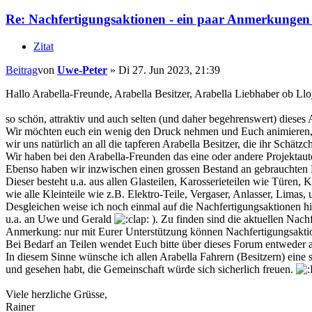
Re: Nachfertigungsaktionen - ein paar Anmerkunge
Zitat
Beitrag
von
Uwe-Peter
»
Di 27. Jun 2023, 21:39
Hallo Arabella-Freunde, Arabella Besitzer, Arabella Liebhaber ob L
so schön, attraktiv und auch selten (und daher begehrenswert) dieses 
Wir möchten euch ein wenig den Druck nehmen und Euch animieren, e
wir uns natürlich an all die tapferen Arabella Besitzer, die ihr Schät
Wir haben bei den Arabella-Freunden das eine oder andere Projektauto
Ebenso haben wir inzwischen einen grossen Bestand an gebrauchten E
Dieser besteht u.a. aus allen Glasteilen, Karosserieteilen wie Türen,
wie alle Kleinteile wie z.B. Elektro-Teile, Vergaser, Anlasser, Lima
Desgleichen weise ich noch einmal auf die Nachfertigungsaktionen h
u.a. an Uwe und Gerald
). Zu finden sind die aktuellen Nach
Anmerkung: nur mit Eurer Unterstützung können Nachfertigungsaktionen
Bei Bedarf an Teilen wendet Euch bitte über dieses Forum entweder
In diesem Sinne wünsche ich allen Arabella Fahrern (Besitzern) eine
und gesehen habt, die Gemeinschaft würde sich sicherlich freuen.
Viele herzliche Grüsse,
Rainer