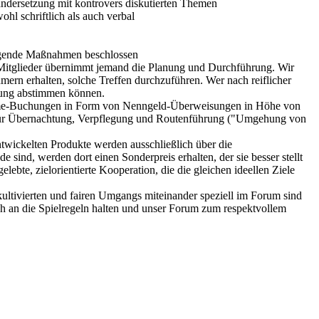
andersetzung mit kontrovers diskutierten Themen
l schriftlich als auch verbal
folgende Maßnahmen beschlossen
er Mitglieder übernimmt jemand die Planung und Durchführung. Wir
mern erhalten, solche Treffen durchzuführen. Wer nach reiflicher
anung abstimmen können.
nahme-Buchungen in Form von Nenngeld-Überweisungen in Höhe von
e für Übernachtung, Verpflegung und Routenführung ("Umgehung von
twickelten Produkte werden ausschließlich über die
 sind, werden dort einen Sonderpreis erhalten, der sie besser stellt
ebte, zielorientierte Kooperation, die die gleichen ideellen Ziele
ultivierten und fairen Umgangs miteinander speziell im Forum sind
ich an die Spielregeln halten und unser Forum zum respektvollem