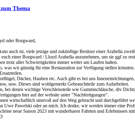
n zum Thema
loyd oder Borgward,
Auto auch ist, viele jetzige und zukünftige Besitzer einer Arabella zwe
uch einer Borgward / Lloyd Arabella anzunehmen, um sie ggf zu resta
zchen trotz aller Schwierigkeiten immer weiter am Laufen halten.
, was wir günstig für eine Restauration zur Verfügung stellen könnten.
rsatzteilen.
 Kotflügel, Dächer, Hauben etc. Auch gibt es bei uns Inneneinrichtunge
s, usw, usw. Dieses sind wohlgemerkt Gebrauchtteile zum Aufarbeiten.
in, bei denen wichtige Verschleissteile wie Gummischläuche, div Dic
fertigungen hier auf der website unter "Nachfertigungen".
 wirtschaftlich sinnvoll auf den Weg gebracht und durchgeführt werden,
 an Uwe Pawelski oder an mich. Ich denke, wir werden immer eine Pro
 schöne neue Saison 2023 mit wunderbaren Fahrten und Erlebnissen mit 