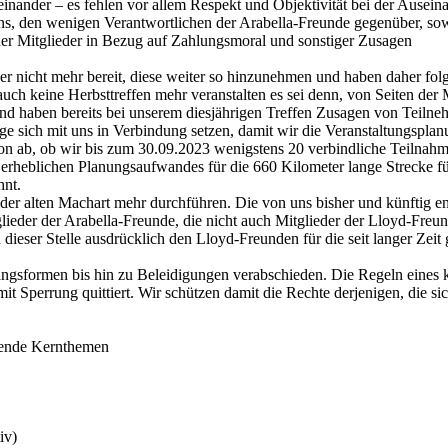
inander – es fehlen vor allem Respekt und Objektivität bei der Ausein
, den wenigen Verantwortlichen der Arabella-Freunde gegenüber, sowoh
er Mitglieder in Bezug auf Zahlungsmoral und sonstiger Zusagen
ber nicht mehr bereit, diese weiter so hinzunehmen und haben daher 
d auch keine Herbsttreffen mehr veranstalten es sei denn, von Seiten d
nd haben bereits bei unserem diesjährigen Treffen Zusagen von Teilneh
ge sich mit uns in Verbindung setzen, damit wir die Veranstaltungspl
avon ab, ob wir bis zum 30.09.2023 wenigstens 20 verbindliche Teil
s erheblichen Planungsaufwandes für die 660 Kilometer lange Streck
hnt.
der alten Machart mehr durchführen. Die von uns bisher und künftig en
eder der Arabella-Freunde, die nicht auch Mitglieder der Lloyd-Freunde
eser Stelle ausdrücklich den Lloyd-Freunden für die seit langer Zeit gel
ngsformen bis hin zu Beleidigungen verabschieden. Die Regeln eines k
t Sperrung quittiert. Wir schützen damit die Rechte derjenigen, die s
lgende Kernthemen
iv)