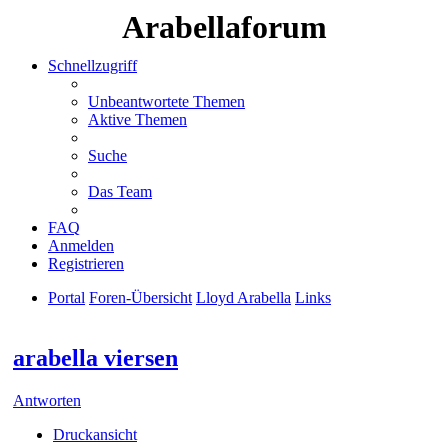
Arabellaforum
Schnellzugriff
Unbeantwortete Themen
Aktive Themen
Suche
Das Team
FAQ
Anmelden
Registrieren
Portal
Foren-Übersicht
Lloyd Arabella
Links
Suche
arabella viersen
Antworten
Druckansicht