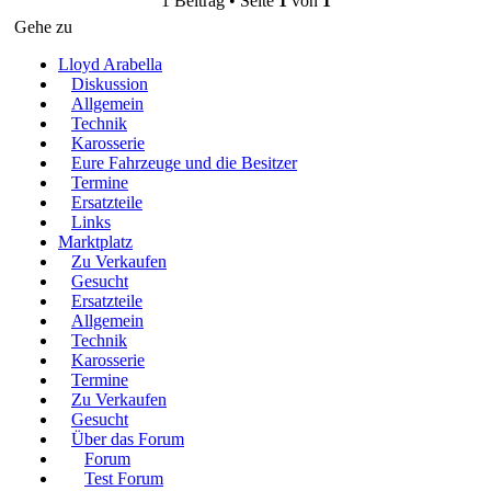
1 Beitrag • Seite
1
von
1
Gehe zu
Lloyd Arabella
Diskussion
Allgemein
Technik
Karosserie
Eure Fahrzeuge und die Besitzer
Termine
Ersatzteile
Links
Marktplatz
Zu Verkaufen
Gesucht
Ersatzteile
Allgemein
Technik
Karosserie
Termine
Zu Verkaufen
Gesucht
Über das Forum
Forum
Test Forum