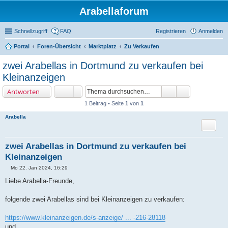
Arabellaforum
Schnellzugriff
FAQ
Registrieren
Anmelden
Portal
Foren-Übersicht
Marktplatz
Zu Verkaufen
uc
zwei Arabellas in Dortmund zu verkaufen bei
he
Kleinanzeigen
Antworten
1 Beitrag • Seite
1
von
1
Arabella
Zitat
zwei Arabellas in Dortmund zu verkaufen bei
Kleinanzeigen
Mo 22. Jan 2024, 16:29
B
e
Liebe Arabella-Freunde,
i
t
r
folgende zwei Arabellas sind bei Kleinanzeigen zu verkaufen:
a
g
https://www.kleinanzeigen.de/s-anzeige/ ... -216-28118
und