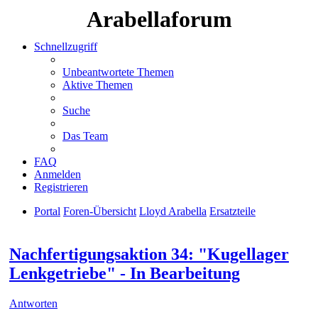
Arabellaforum
Schnellzugriff
Unbeantwortete Themen
Aktive Themen
Suche
Das Team
FAQ
Anmelden
Registrieren
Portal
Foren-Übersicht
Lloyd Arabella
Ersatzteile
Suche
Nachfertigungsaktion 34: "Kugellager
Lenkgetriebe" - In Bearbeitung
Antworten